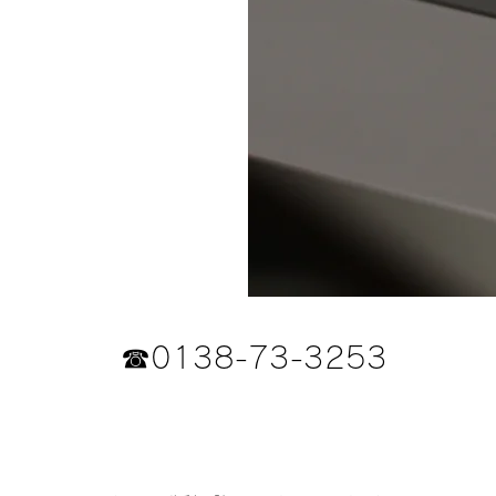
☎︎0138-73-3253