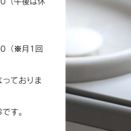
00（午後は休
00（※月1回
なっておりま
診です。