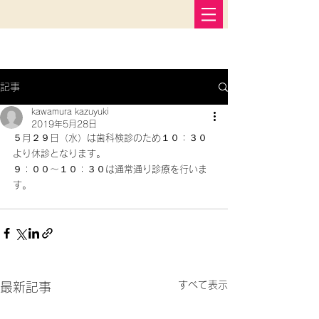
記事
kawamura kazuyuki
2019年5月28日
５月２９日（水）は歯科検診のため１０：３０
より休診となります。
９：００〜１０：３０は通常通り診療を行いま
す。
すべて表示
最新記事