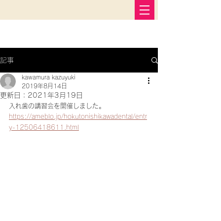
記事
kawamura kazuyuki
2019年8月14日
更新日：
2021年3月19日
入れ歯の講習会を開催しました。
https://ameblo.jp/hokutonishikawadental/entr
y-12506418611.html